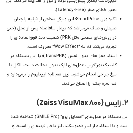
میلی‌ثانیه بعدی پیش‌بینی کرده و لیزر را هدایت می‌کند. این
یعنی خطای صفر (Latency-Free).
تکنولوژی SmartPulse: این ویژگی سطحی از قرنیه را چنان
صیقلی و صاف می‌تراشد که بیمار بلافاصله پس از عمل (حتی
در روش‌های سطحی مثل PRK) کیفیت دید فوق‌العاده‌ای را
تجربه می‌کند که به “Wow Effect” معروف است.
استاد عمل‌های بدون لمس (TransPRK): با این دستگاه در
کلینیک نورآفرین، عمل‌های لازک بدون دخالت دست، الکل یا
تیغ جراحی انجام می‌شود. لیزر هم لایه اپیتلیوم را برمی‌دارد و
هم نمره چشم را اصلاح می‌کند.
۲. زایس (Zeiss VisuMax 800)
این دستگاه در عمل‌های “اسمایل پرو” (SMILE Pro) شناخته شده
است و با استفاده از لیزر فمتوسکند، لنز داخل قرنیه‌ای را استخراج