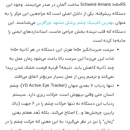
Schwind Amaris 1050RS ساخت آلمان در صدر می‌ایستد. وجود این
دستگاه پیشرفته، یکی از دلایل اصلی است که مراجعین این مرکز را به
عنوان
بهترین کلینیک چشم پزشکی مشهد نورآفرین
می‌شناسند. این
دستگاه که قلب تپنده بخش جراحی ماست، استانداردهای ایمنی را
جابه‌جا کرده است:
سرعت حیرت‌انگیز ۱۰۵۰ هرتز: این دستگاه در هر ثانیه ۱۰۵۰
شات لیزر می‌زند! این سرعت بالا باعث می‌شود زمان عمل به
چند ثانیه کاهش یابد. نتیجه؟ قرنیه فرصت خشک شدن پیدا
نمی‌کند و ترمیم پس از عمل بسیار سریع‌تر اتفاق می‌افتد.
تنها ردیاب ۷ بعدی جهان (7D Active Eye Tracker): چشم
انسان حتی وقتی بیهوش است، حرکات ریزی دارد. سیستم
ردیاب این دستگاه نه تنها حرکات چشم را در ۶ جهت (بالا،
پایین، چرخش‌ها و…) اصلاح می‌کند، بلکه بُعد هفتم یعنی
“زمان” را نیز در نظر می‌گیرد؛ به این معنی که حرکت چشم را در