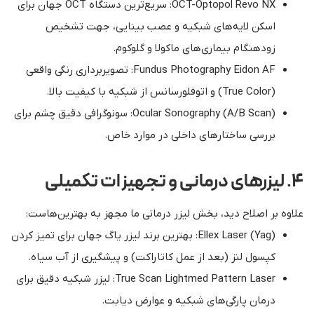
OCT-Optopol Revo NX: سریع‌ترین دستگاه OCT جهان برای
اسکن لایه‌های شبکیه و عصب بینایی، جهت تشخیص
زودهنگام بیماری‌های ماکولا و گلوکوم.
Fundus Photography Eidon AF: تصویربرداری رنگی واقعی
(True Color) و اتوفلورسانس از شبکیه با کیفیت بالا.
Ocular Sonography (A/B Scan): سونوگرافی دقیق چشم برای
بررسی ساختارهای داخلی در موارد خاص.
۴. لیزرهای درمانی و تجهیزات تکمیلی
علاوه بر اصلاح دید، بخش لیزر درمانی ما مجهز به بهترین‌هاست:
Ellex Laser (Yag): بهترین برند لیزر یاگ جهان برای تمیز کردن
کپسول لنز (بعد از عمل کاتاراکت) و پیشگیری از آب سیاه.
True Scan Lightmed Pattern Laser: لیزر شبکیه دقیق برای
درمان پارگی‌های شبکیه و عوارض دیابت.