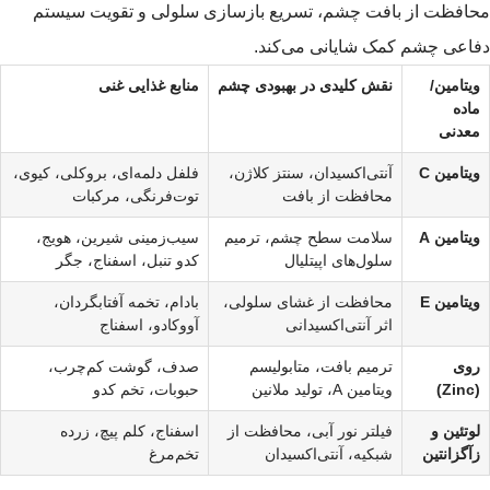
محافظت از بافت چشم، تسریع بازسازی سلولی و تقویت سیستم
دفاعی چشم کمک شایانی می‌کند.
ویتامین/
نقش کلیدی در بهبودی چشم
منابع غذایی غنی
ماده
معدنی
ویتامین C
آنتی‌اکسیدان، سنتز کلاژن،
فلفل دلمه‌ای، بروکلی، کیوی،
محافظت از بافت
توت‌فرنگی، مرکبات
ویتامین A
سلامت سطح چشم، ترمیم
سیب‌زمینی شیرین، هویج،
سلول‌های اپیتلیال
کدو تنبل، اسفناج، جگر
ویتامین E
محافظت از غشای سلولی،
بادام، تخمه آفتابگردان،
اثر آنتی‌اکسیدانی
آووکادو، اسفناج
روی
ترمیم بافت، متابولیسم
صدف، گوشت کم‌چرب،
(Zinc)
ویتامین A، تولید ملانین
حبوبات، تخم کدو
لوتئین و
فیلتر نور آبی، محافظت از
اسفناج، کلم پیچ، زرده
زآگزانتین
شبکیه، آنتی‌اکسیدان
تخم‌مرغ