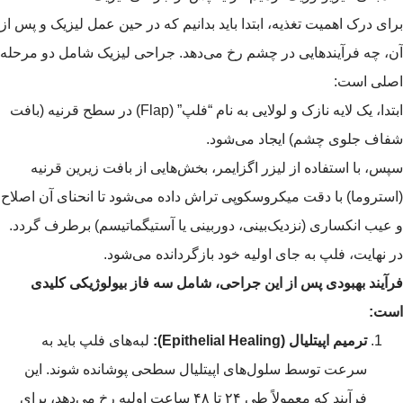
برای درک اهمیت تغذیه، ابتدا باید بدانیم که در حین عمل لیزیک و پس از
آن، چه فرآیندهایی در چشم رخ می‌دهد. جراحی لیزیک شامل دو مرحله
اصلی است:
ابتدا، یک لایه نازک و لولایی به نام “فلپ” (Flap) در سطح قرنیه (بافت
شفاف جلوی چشم) ایجاد می‌شود.
سپس، با استفاده از لیزر اگزایمر، بخش‌هایی از بافت زیرین قرنیه
(استروما) با دقت میکروسکوپی تراش داده می‌شود تا انحنای آن اصلاح
و عیب انکساری (نزدیک‌بینی، دوربینی یا آستیگماتیسم) برطرف گردد.
در نهایت، فلپ به جای اولیه خود بازگردانده می‌شود.
فرآیند بهبودی پس از این جراحی، شامل سه فاز بیولوژیکی کلیدی
است:
ترمیم اپیتلیال (Epithelial Healing):
لبه‌های فلپ باید به
سرعت توسط سلول‌های اپیتلیال سطحی پوشانده شوند. این
فرآیند که معمولاً طی ۲۴ تا ۴۸ ساعت اولیه رخ می‌دهد، برای