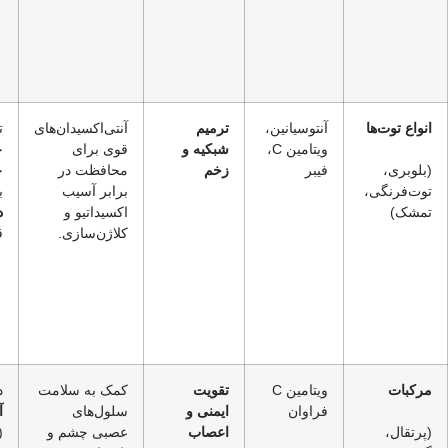
انواع توت‌ها
آنتوسیانین،
ترمیم
آنتی‌اکسیدان‌های
ت
ویتامین C،
شبکیه و
قوی برای
ج
(بلوبری،
فیبر
زخم
محافظت در
چ
توت‌فرنگی،
برابر آسیب
ب
تمشک)
اکسیداتیو و
د
کلاژن‌سازی.
ق
مرکبات
ویتامین C
تقویت
کمک به سلامت
د
فراوان
ایمنی و
سلول‌های
آ
(پرتقال،
اعصاب
عصبی چشم و
(