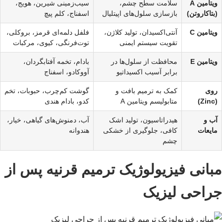
ویتامین A
سلامت سطح چشم،
سیب‌زمینی شیرین، هویج،
(بتاکاروتن)
بازسازی سلول‌های اپیتلیال
اسفناج، کلم پیچ
ویتامین C
آنتی‌اکسیدان، تولید کلاژن،
فلفل دلمه‌ای قرمز، بروکلی،
تقویت سیستم ایمنی
توت‌فرنگی، کیوی، مرکبات
ویتامین E
محافظت از سلول‌ها در
بادام، تخمه آفتابگردان،
برابر آسیب اکسیداتیو
آووکادو، اسفناج
روی
کمک به ترمیم بافت و
گوشت کم‌چرب، حبوبات، تخم
(Zinc)
متابولیسم ویتامین A
کدو، بادام هندی
آب و
هیدراتاسیون، تولید اشک
آب، دمنوش‌های گیاهی، خیار،
مایعات
کافی، جلوگیری از خشکی
هندوانه
چشم
مبانی فیزیولوژیک ترمیم قرنیه پس از
جراحی لیزیک