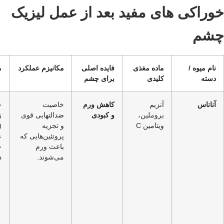
خوراکی های مفید بعد از عمل لیزیک
چشم
نام میوه /
ماده مغذی
فایده اصلی
مکانیزم عملکرد
م
دسته
کلیدی
برای چشم
آناناس
آنزیم
کاهش ورم
خاصیت
ج
بروملین،
و کبودی
ضدالتهابی قوی
ز
ویتامین C
و تجزیه
(
پروتئین‌هایی که
ع
باعث ورم
ج
می‌شوند.
د