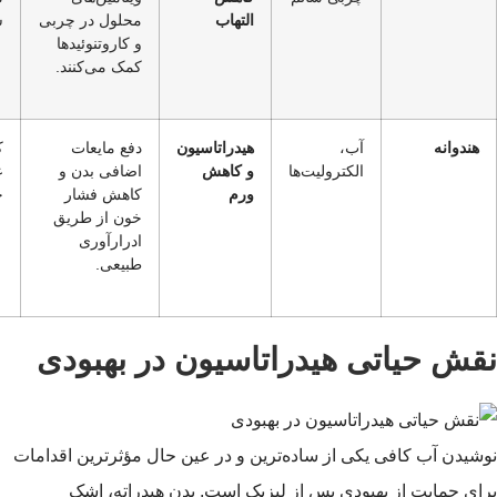
التهاب
محلول در چربی
ش
و کاروتنوئیدها
کمک می‌کنند.
هندوانه
آب،
هیدراتاسیون
دفع مایعات
ک
الکترولیت‌ها
و کاهش
اضافی بدن و
ع
ورم
کاهش فشار
خ
خون از طریق
ادرارآوری
طبیعی.
نقش حیاتی هیدراتاسیون در بهبودی
نوشیدن آب کافی یکی از ساده‌ترین و در عین حال مؤثرترین اقدامات
برای حمایت از بهبودی پس از لیزیک است. بدن هیدراته، اشک