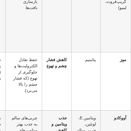
گریپ‌فروت،
بازسازی
لیمو)
بافت‌ها.
موز
پتاسیم
کاهش فشار
حفظ تعادل
س
چشم و تهوع
الکترولیت‌ها و
پ
جلوگیری از
(
تهوع (که فشار
ز
چشم را بالا
می‌برد).
آووکادو
ویتامین E،
جذب
چربی‌های سالم
ب
لوتئین،
ویتامین و
به جذب بهتر
ط
چربی سالم
کاهش
ویتامین‌های
م