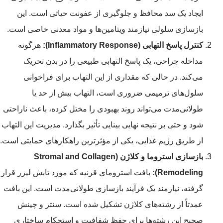
ایجاد یک سد محافظ و جلوگیری از عفونت حیاتی است. این
بازسازی سلولی نیازمند ویتامین‌ها و مواد معدنی خاصی است.
کنترل پاسخ التهابی (Inflammatory Response):
هرگونه
مداخله جراحی، یک پاسخ التهابی طبیعی را در بدن تحریک
می‌کند. در حالی که مقداری از این التهاب برای فراخوانی
سلول‌های ترمیمی ضروری است، التهاب بیش از حد یا
طولانی‌مدت می‌تواند روند بهبودی را مختل کرده، باعث ناراحتی
شود و حتی بر نتیجه نهایی بینایی تأثیر بگذارد. مدیریت این التهاب
از طریق رژیم غذایی، یکی از مؤثرترین راهکارهای حمایتی است.
بازسازی استروما و کلاژن (Stromal and Collagen
Remodeling):
بافت استرومای قرنیه که مورد تابش لیزر قرار
گرفته، نیازمند یک فرآیند بازسازی طولانی‌مدت است. این بافت
عمدتاً از رشته‌های کلاژن تشکیل شده است. سنتز و چینش
صحیح این رشته‌ها برای حفظ شفافیت و استحکام ساختاری